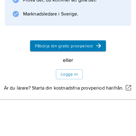
Prova det, du kommer att gilla det!
hon silver och vid OS i Tokyo 2020
Marknadsledare i Sverige.
Information om artikeln
Påbörja din gratis provperiod
eller
Logga in
Är du lärare? Starta din kostnadsfria provperiod härifrån.