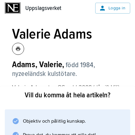
Uppslagsverket
Uppslagsverket
Logga in
Valerie Adams
Adams, Valerie,
född 1984,
nyzeeländsk kulstötare.
Valerie Adams tog OS-guld 2008 (då gift Vili)
Vill du komma åt hela artikeln?
och försvarade sin titel 2012, som andra
kvinnliga kulstötare genom tiderna. Segern
2012 blev dock klar först sedan vitryskan
Nadzeja Astaptjuk (född 1980) diskats för
Objektiv och pålitlig kunskap.
dopning. Vid OS i Rio de Janeiro 2016 tog