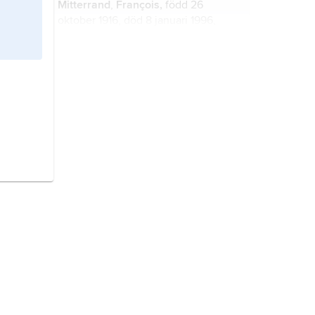
Mitterrand
,
François,
född 26
oktober 1916, död 8 januari 1996,
fransk politiker, president 1981–95,
till yrket advokat.
Moldavien,
stat i sydöstra Europa.
Frankrike,
stat i Västeuropa.
Centralafrikanska republiken,
stat i
Centralafrika.
Bulgarien,
stat på östra
Balkanhalvön i sydöstra Europa.
Georgien
, stat i västra Kaukasien,
nordvästra Asien.
Portugal,
stat i sydvästra Europa.