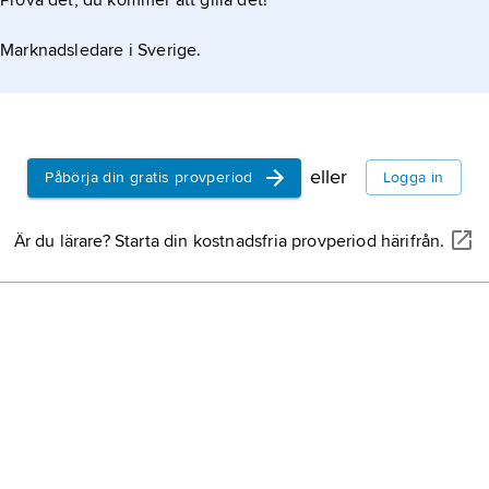
Prova det, du kommer att gilla det!
likanerna, som ofta
Marknadsledare i Sverige.
eller
Påbörja din gratis provperiod
Logga in
Är du lärare? Starta din kostnadsfria provperiod härifrån.