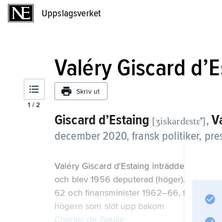
Uppslagsverket
Uppslagsverket
Valéry Giscard d’E
Skriv ut
1
/
2
Giscard d’Estaing
V
,
[ʒiskardɛstɛ̃ʹ]
december 2020, fransk politiker, pre
Valéry Giscard d'Estaing inträdde först i fin
och blev 1956 deputerad (höger). Giscard 
62 och finansminister 1962–66, framträdd
högern som slöt upp bakom
Charles de Gaulle