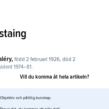
staing
aléry,
född 2 februari 1926, död 2
sident 1974–81.
Vill du komma åt hela artikeln?
ansförvaltningen men övergick tidigt till politiken
d’Estaing, som var biträdande finansminister 1959–
e snart som ledare för den del av den gamla
Objektiv och pålitlig kunskap.