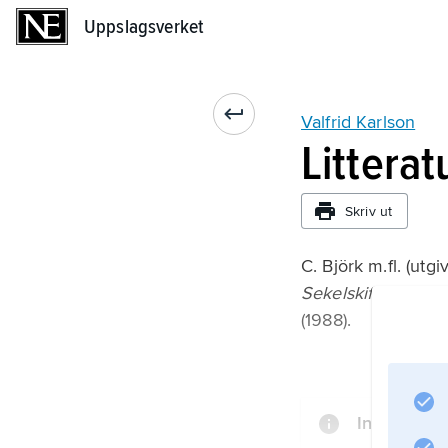
Uppslagsverket
Uppslagsverket
Valfrid Karlson
Litterat
Skriv ut
C. Björk m.fl. (utgiv
Sekelskiftets bygg
(1988).
Information