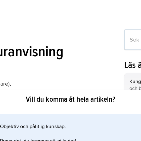
uranvisning
Läs 
Kung
are),
och b
teknik: Om arkitekten Valfrid Karlson
som d
Vill du komma åt hela artikeln?
Oper
offic
cykel
tabell
fordo
efter
Objektiv och pålitlig kunskap.
 om artikeln
veva
muske