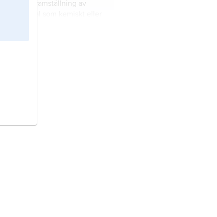
rafi
,
foto
, framställning av
r på material som kemiskt eller
aliskt påverkas av ljuset.
nd,
stat vid Östersjön.
 sammanhängande skildring
 berättelse inspelad med kino-
 videoteknik.
ritannien,
stat i västra Europa.
ge,
stat på Skandinaviska
n, norra Europa.
rna,
äldre form
Dalarne
,
kap i Mellansverige, det största
ordligaste i Svealand.