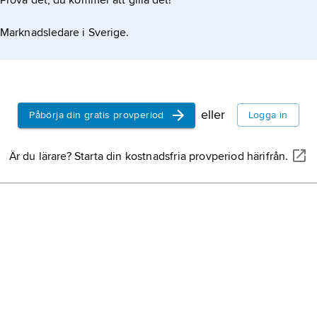
Prova det, du kommer att gilla det!
fotog
bilde
Marknadsledare i Sverige.
fysik
Estla
film
,
eller
Påbörja din gratis provperiod
Logga in
eller
eller
Är du lärare? Starta din kostnadsfria provperiod härifrån.
Storb
Sveri
halvö
Dala
lands
och n