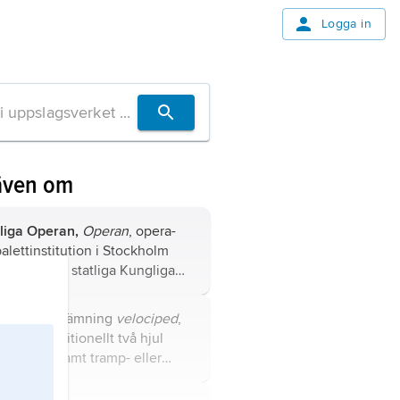
Logga in
även om
liga Operan,
Operan
, opera-
alettinstitution i Stockholm
rivs av det statliga Kungliga
an AB; för Kungliga Operans
iella namn genom åren, se
, äldre benämning
velociped
,
.
n med traditionellt två hjul
 varandra samt tramp- eller
nordning som framdrivs med
lkraft.