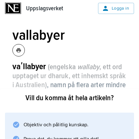
Uppslagsverket
Uppslagsverket
Logga in
vallabyer
vaʹllabyer
(engelska
wallaby
, ett ord
upptaget ur dharuk, ett inhemskt språk
i Australien)
,
namn på flera arter mindre
kängurudjur, dock inte som en
Vill du komma åt hela artikeln?
systematiskt avgränsad enhet.
Bland arterna kan nämnas rödhalsad vallaby,
klippvallabyer och buskvallabyer.
Objektiv och pålitlig kunskap.