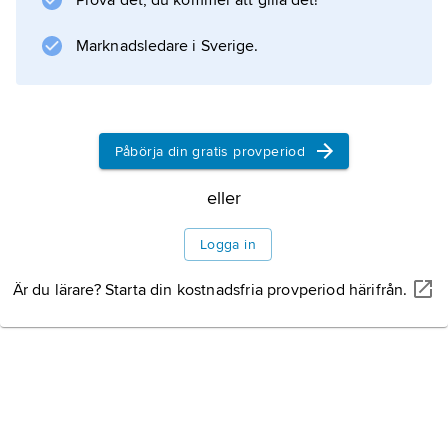
Prova det, du kommer att gilla det!
Marknadsledare i Sverige.
Information om artikeln
Påbörja din gratis provperiod
eller
Logga in
Är du lärare? Starta din kostnadsfria provperiod härifrån.