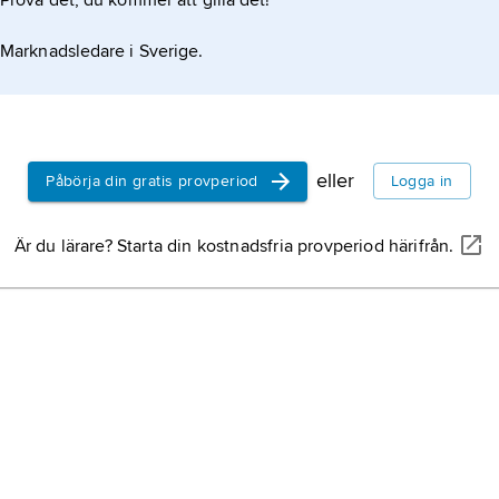
Prova det, du kommer att gilla det!
Marknadsledare i Sverige.
eller
Påbörja din gratis provperiod
Logga in
Är du lärare? Starta din kostnadsfria provperiod härifrån.