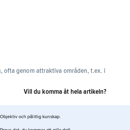
g, ofta genom attraktiva områden, t.ex. i
Vill du komma åt hela artikeln?
eter, t.ex. i stugor eller vindskydd. Exempel på
ndsleden.
Objektiv och pålitlig kunskap.