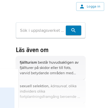
Logga in
Läs även om
fjällturism
består huvudsakligen av
fjällturer på skidor eller till fots,
varvid betydande områden med
väglös och relativt orörd fjällnatur är
en grundförutsättning.
sexuell selektion,
könsurval
, olika
individers olika
fortplantningsframgång beroende på
deras tillgång till könspartner.