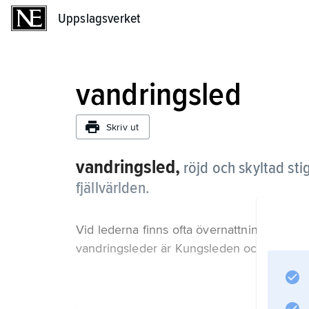
Uppslagsverket
Uppslagsverket
vandringsled
Skriv ut
vandringsled,
röjd och skyltad sti
fjällvärlden.
Vid lederna finns ofta övernattningsmöjligh
vandringsleder är Kungsleden och Sörmla