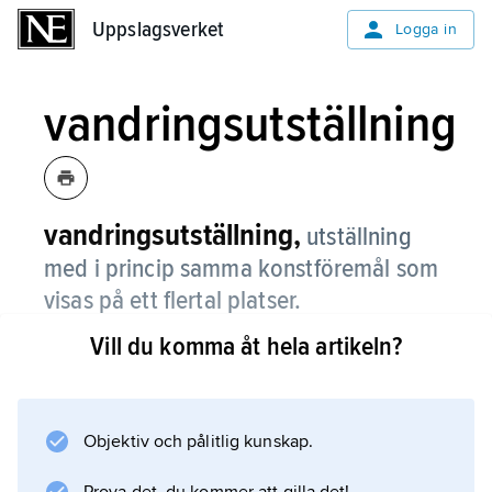
Uppslagsverket
Uppslagsverket
Logga in
vandringsutställning
vandringsutställning,
utställning
med i princip samma konstföremål som
visas på ett flertal platser.
Vill du komma åt hela artikeln?
I Sverige införde Riksförbundet för bildande
konst vandrande konstutställningar 1930, och
efter 1947 ordnades vandringsutställningar av
såväl föreningen Konst i skolan som
Objektiv och pålitlig kunskap.
Konstfrämjandet. Riksutställningar startade