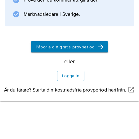
Prova det, du kommer att gilla det!
1976 med uppgift bl.a. att ta över de båda
senares verksamheter.
Marknadsledare i Sverige.
Information om artikeln
Påbörja din gratis provperiod
eller
Logga in
Är du lärare? Starta din kostnadsfria provperiod härifrån.