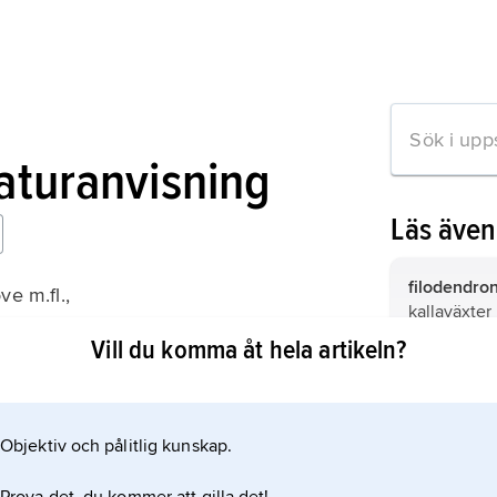
raturanvisning
Läs äve
filodendro
ve m.fl.,
kallaväxter
fleråriga ör
Vill du komma åt hela artikeln?
klätterväxte
lianer.
kardemum
cardamom
ingefärsväx
Objektiv och pålitlig kunskap.
mation om artikeln