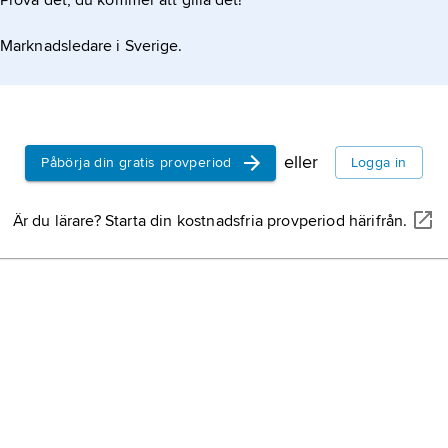
Prova det, du kommer att gilla det!
kolokvint,
,
(synonym
C
Marknadsledare i Sverige.
familjen gu
jordnöt,
Ar
familjen ärt
eller
Påbörja din gratis provperiod
Logga in
rödklöver,
pra­tense
, a
Är du lärare? Starta din kostnadsfria provperiod härifrån.
gloxiniaväx
tvåhjärtbla
drygt 2 000 
småbuskar 
bomull
,
Go
malvaväxte
varmtemper
trakter; äv
material.