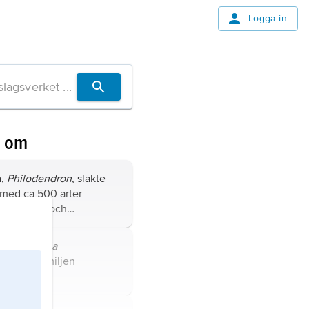
Logga in
n om
n
,
Philodendron
, släkte
 med ca 500 arter
ter, buskar och
r, varav de flesta är
ma
,
Elettaria
um
, art i familjen
ter.