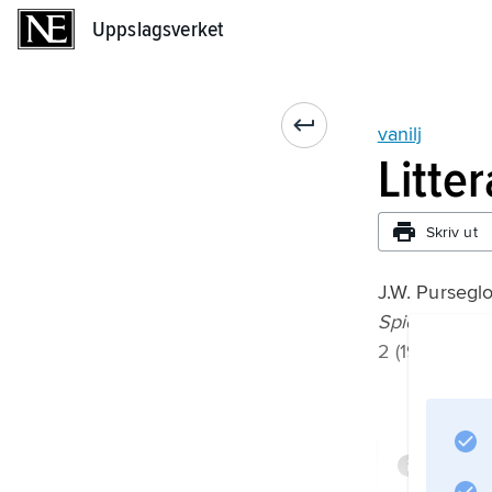
Uppslagsverket
Uppslagsverket
vanilj
Litte
Skriv ut
J.W. Purseglo
Spices
2 (1981).
Infor