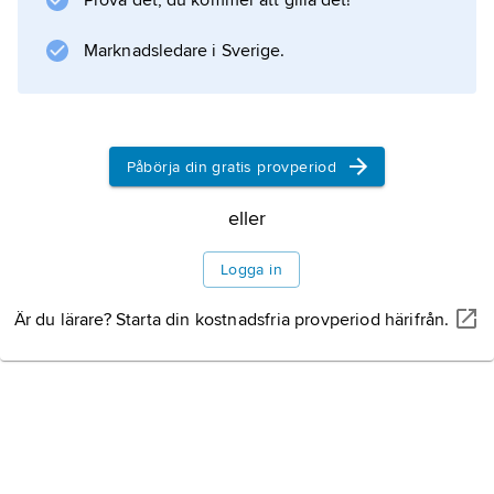
Prova det, du kommer att gilla det!
Marknadsledare i Sverige.
Påbörja din gratis provperiod
eller
Logga in
Är du lärare? Starta din kostnadsfria provperiod härifrån.