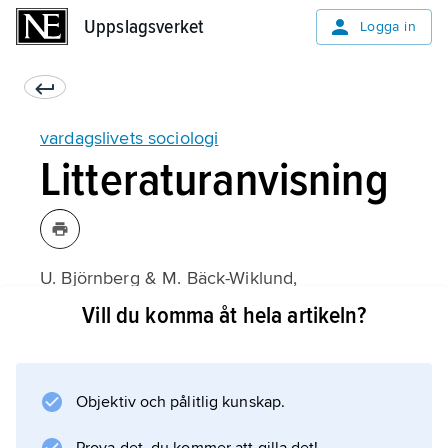
Uppslagsverket
Uppslagsverket
Logga in
vardagslivets sociologi
Litteraturanvisning
U. Björnberg & M. Bäck-Wiklund,
Vardagslivets organisering i familj och
Vill du komma åt hela artikeln?
närsamhälle
(2:a upplagan 1990).
Objektiv och pålitlig kunskap.