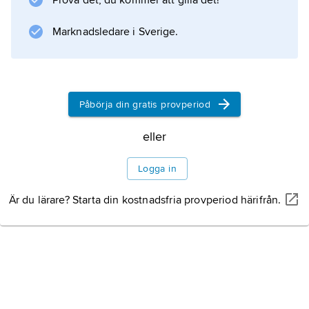
Prova det, du kommer att gilla det!
Information om artikeln
Marknadsledare i Sverige.
Påbörja din gratis provperiod
eller
Logga in
Är du lärare? Starta din kostnadsfria provperiod härifrån.