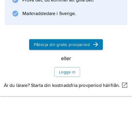
Prova det, du kommer att gilla det!
Marknadsledare i Sverige.
Påbörja din gratis provperiod
eller
Logga in
Är du lärare? Starta din kostnadsfria provperiod härifrån.