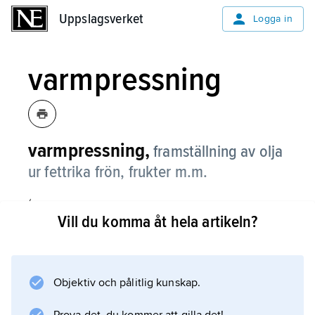
Uppslagsverket
Uppslagsverket
Logga in
varmpressning
varmpressning,
framställning av olja
ur fettrika frön, frukter m.m.
(se
Vill du komma åt hela artikeln?
oljeväxter
) genom att tillföra värme vid pressningen.
Objektiv och pålitlig kunskap.
Information om artikeln