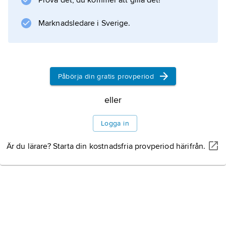
Prova det, du kommer att gilla det!
Marknadsledare i Sverige.
Påbörja din gratis provperiod
eller
Logga in
Är du lärare? Starta din kostnadsfria provperiod härifrån.