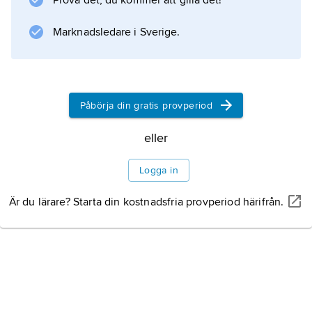
Prova det, du kommer att gilla det!
Bernadottesläkten. Kläppen är flyttbar och kan
kombineras med olika briljantcollierer.
Marknadsledare i Sverige.
Smycket ägs av de Bernadotteska stiftelserna.
Påbörja din gratis provperiod
Information om artikeln
eller
Logga in
Är du lärare? Starta din kostnadsfria provperiod härifrån.