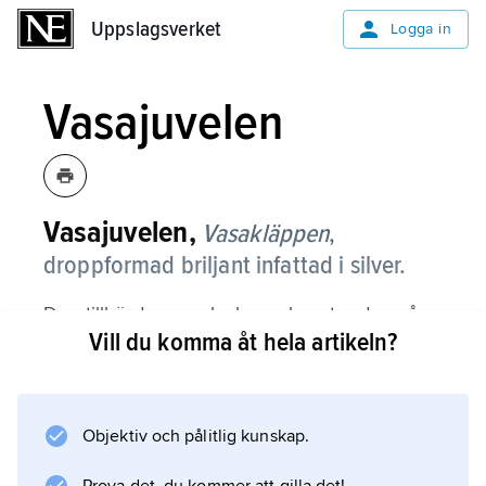
Uppslagsverket
Uppslagsverket
Logga in
Vasajuvelen
Vasajuvelen,
Vasakläppen
,
droppformad briljant infattad i silver.
Den tillhörde svenska kungahuset redan på
Vill du komma åt hela artikeln?
1700-talet och kom genom arv efter Gustav
III:s syster, prinsessan Sofia Albertina, i
kronprinsessan Josefinas ägo. Därmed
förenade kläppen den gamla kungliga släkten
Objektiv och pålitlig kunskap.
Holstein–Gottorp med den nya