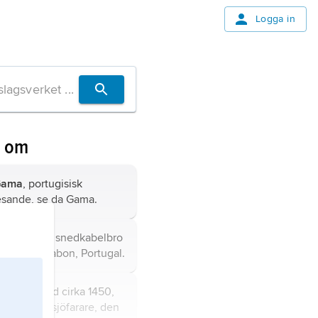
Logga in
n om
Gama
, portugisisk
esande, se
da Gama
.
Gama-bron
, snedkabelbro
 Tejo i Lissabon, Portugal.
lomeu,
född cirka 1450,
ortugisisk sjöfarare, den