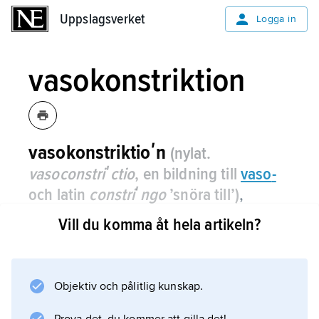
Uppslagsverket
Uppslagsverket
Logga in
vasokonstriktion
vasokonstriktioʹn
(nylat.
vasoconstriʹctio
, en bildning till
vaso
-
och latin
constriʹngo
’snöra till’)
,
kärlsammandragning; i regel avses
Vill du komma åt hela artikeln?
artärer.
Vasokonstriktion leder till minskad
genomströmning av blod i kärlet.
Objektiv och pålitlig kunskap.
Vasokonstriktion kan orsakas av autonoma