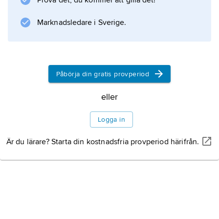
Prova det, du kommer att gilla det!
(icke viljemässigt styrda) nervimpulser till
blodkärlen eller av tillförsel av
Marknadsledare i Sverige.
kärlsammandragande läkemedel.
Påbörja din gratis provperiod
Information om artikeln
eller
Logga in
Är du lärare? Starta din kostnadsfria provperiod härifrån.