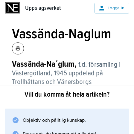
Uppslagsverket
Uppslagsverket
Logga in
Vassända-Naglum
Vassända-Naʹglum,
f.d. församling i
Västergötland, 1945 uppdelad på
Trollhättans och Vänersborgs
församlingar.
Vill du komma åt hela artikeln?
Kyrkan av sten med torn och tresidigt kor
byggdes 1797–99 och ersatte Vassändas och
Naglums medeltida stenkyrkor, vilka revs.
Objektiv och pålitlig kunskap.
Ruinen efter Vassändas kyrka undersöktes