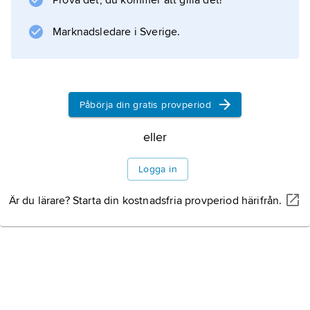
Prova det, du kommer att gilla det!
1950; Naglums kyrkoruin utgrävdes och
konserverades 1943.
Marknadsledare i Sverige.
Information om artikeln
Påbörja din gratis provperiod
eller
Logga in
Är du lärare? Starta din kostnadsfria provperiod härifrån.