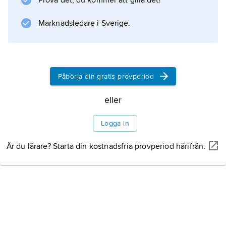
Prova det, du kommer att gilla det!
Marknadsledare i Sverige.
Information om artikeln
Påbörja din gratis provperiod
eller
Logga in
Är du lärare? Starta din kostnadsfria provperiod härifrån.