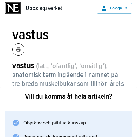
Uppslagsverket
Uppslagsverket
Logga in
vastus
vastus
(lat., ’ofantlig’, ’omätlig’)
,
anatomisk term ingående i namnet på
tre breda muskelbukar som tillhör lårets
fyrhövdade muskel (
musculus
Vill du komma åt hela artikeln?
quadriceps femoris
):
musculus vastus
lateralis
,
intermedius
och
medialis
,
yttre, mellersta respektive inre breda
Objektiv och pålitlig kunskap.
lårmuskeln.