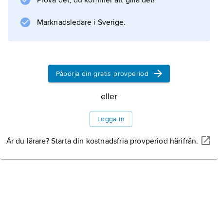
Prova det, du kommer att gilla det!
Marknadsledare i Sverige.
Påbörja din gratis provperiod
eller
Logga in
Är du lärare? Starta din kostnadsfria provperiod härifrån.