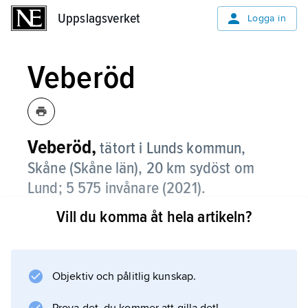
Uppslagsverket
Uppslagsverket
Logga in
Veberöd
Veberöd,
tätort i Lunds kommun,
Skåne (Skåne län), 20 km sydöst om
Lund; 5 575
invånare (2021)
.
Vill du komma åt hela artikeln?
Veberöd är ett servicesamhälle med en del
småföretag. Pendling till Lund och Malmö
förekommer.
Objektiv och pålitlig kunskap.