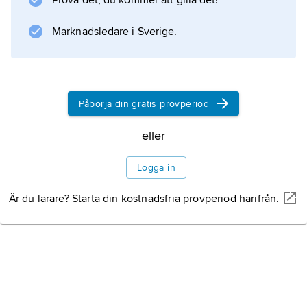
Prova det, du kommer att gilla det!
Information om artikeln
Marknadsledare i Sverige.
Påbörja din gratis provperiod
eller
Logga in
Är du lärare? Starta din kostnadsfria provperiod härifrån.