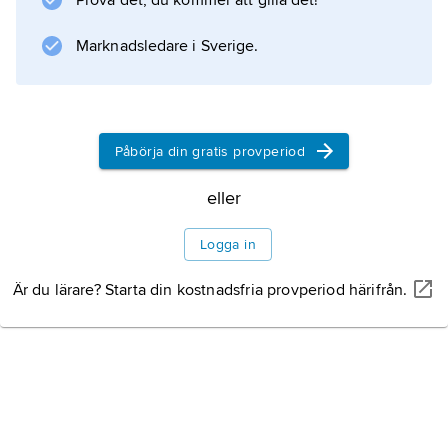
Prova det, du kommer att gilla det!
Marknadsledare i Sverige.
Information om artikeln
Påbörja din gratis provperiod
eller
Logga in
Är du lärare? Starta din kostnadsfria provperiod härifrån.