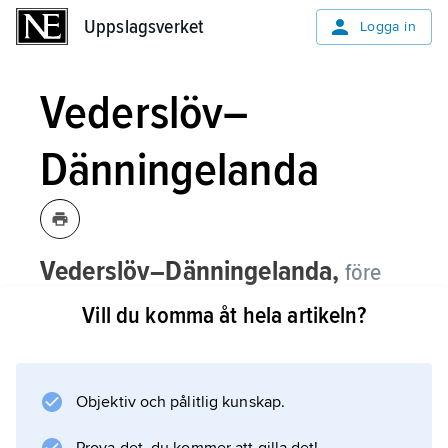
Uppslagsverket
Uppslagsverket
Logga in
Vederslöv–
Dänningelanda
Vederslöv–Dänningelanda,
före
detta församling i Växjö stift, Växjö
Vill du komma åt hela artikeln?
kommun, Småland (Kronobergs län).
Sedan 2015 ingår Vederslöv–Dänningelanda i
Vederslöv
Objektiv och pålitlig kunskap.
församling.