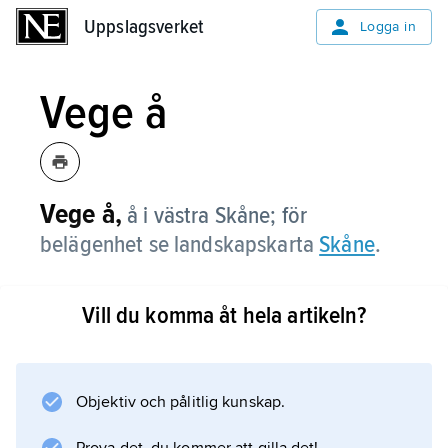
Uppslagsverket
Uppslagsverket
Logga in
Vege å
Vege å,
å i västra Skåne; för
belägenhet se landskapskarta
Skåne
.
Vill du komma åt hela artikeln?
Information om artikeln
Objektiv och pålitlig kunskap.