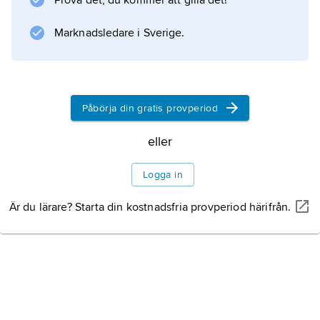
Prova det, du kommer att gilla det!
Marknadsledare i Sverige.
Påbörja din gratis provperiod
eller
Logga in
Är du lärare? Starta din kostnadsfria provperiod härifrån.