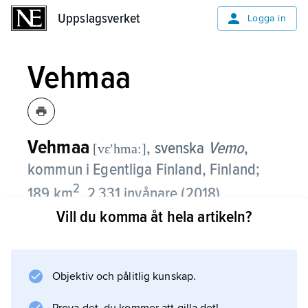
Uppslagsverket
Uppslagsverket
Logga in
Vehmaa
Vehmaa
, svenska
Vemo
,
[vɛʹhma:]
kommun i Egentliga Finland, Finland;
2
189 km
, 2 331 invånare (2018).
Vill du komma åt hela artikeln?
Av arbetsplatserna finns de flesta inom
primärnäringarna och inom tillverkning. Röd
granit har brutits i Vehmaa sedan 1700-talet.
Objektiv och pålitlig kunskap.