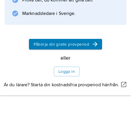
Prova det, du kommer att gilla det!
Information om artikeln
Marknadsledare i Sverige.
Påbörja din gratis provperiod
eller
Logga in
Är du lärare? Starta din kostnadsfria provperiod härifrån.