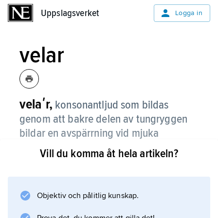
Uppslagsverket
Uppslagsverket
Logga in
velar
velaʹr,
konsonantljud som bildas
genom att bakre delen av tungryggen
bildar en avspärrning vid mjuka
gommen (velum), som i svenskans
k
-
Vill du komma åt hela artikeln?
och
g
-ljud framför bakre vokal, t.ex.
skola
,
god
eller en förträngning som i
tyskans
-ljud i t.ex.
Bach
.
[x]
Objektiv och pålitlig kunskap.