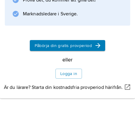
Prova det, du kommer att gilla det!
Marknadsledare i Sverige.
Information om artikeln
Påbörja din gratis provperiod
eller
Logga in
Är du lärare? Starta din kostnadsfria provperiod härifrån.