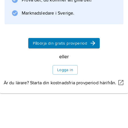
Prova det, du kommer att gilla det!
Marknadsledare i Sverige.
Påbörja din gratis provperiod
eller
Logga in
Är du lärare? Starta din kostnadsfria provperiod härifrån.