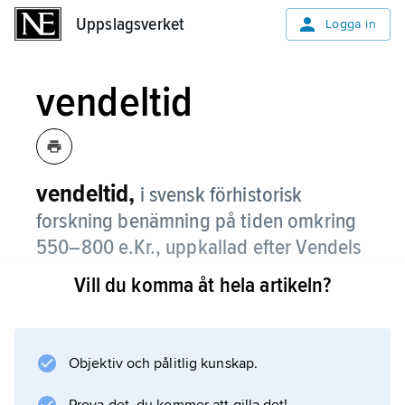
Uppslagsverket
Uppslagsverket
Logga in
vendeltid
vendeltid,
i svensk förhistorisk
forskning benämning på tiden omkring
550–800 e.Kr., uppkallad efter Vendels
socken
i Uppland, där de praktfullaste
Vill du komma åt hela artikeln?
gravarna från perioden påträffats.
Efter folkvandringstidens turbulens började
förhållandena på kontinenten konsolideras,
Objektiv och pålitlig kunskap.
och impulser från såväl slaviska maktcentra