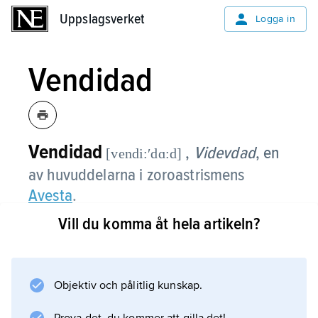
Uppslagsverket
Uppslagsverket
Logga in
Vendidad
Vendidad
,
Videvdad
, en
[vendi:ʹdɑ:d]
av huvuddelarna i zoroastrismens
Avesta
.
Vill du komma åt hela artikeln?
Information om artikeln
Objektiv och pålitlig kunskap.