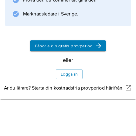
Prova det, du kommer att gilla det!
Marknadsledare i Sverige.
Påbörja din gratis provperiod
eller
Logga in
Är du lärare? Starta din kostnadsfria provperiod härifrån.