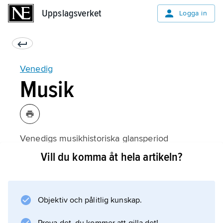
Uppslagsverket
Uppslagsverket
Logga in
Venedig
Musik
Venedigs musikhistoriska glansperiod
inleddes under 1500-talets första hälft, bl.a.
Vill du komma åt hela artikeln?
genom etablering av nottryckarkonsten och
Adrian Willaerts utnämning till kapellmästare
vid San Marco-kyrkan 1527. Willaert räknas
Objektiv och pålitlig kunskap.
som grundläggare av den
venetianska skolan