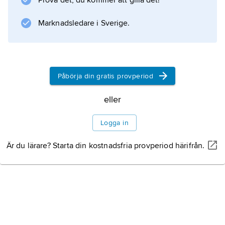
Prova det, du kommer att gilla det!
. År 1613 utnämndes Monteverdi till
kapellmästare vid San Marco. Den första
Marknadsledare i Sverige.
offentliga operascenen invigdes i Venedig
1637 (Teatro San Cassiano),
Påbörja din gratis provperiod
eller
Information om artikeln
Logga in
Är du lärare? Starta din kostnadsfria provperiod härifrån.