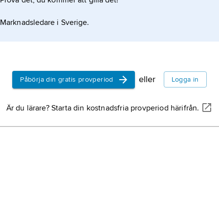
Prova det, du kommer att gilla det!
Marknadsledare i Sverige.
eller
Påbörja din gratis provperiod
Logga in
Är du lärare? Starta din kostnadsfria provperiod härifrån.
inarie tonrör tillkoppla en rörbygel.