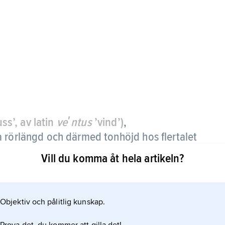
uss’, av latin
veʹntus
’vind’)
,
 rörlängd och därmed tonhöjd hos flertalet
Vill du komma åt hela artikeln?
valthorn och följdes av olika konstruktioner.
Objektiv och pålitlig kunskap.