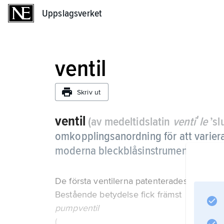
Uppslagsverket
Uppslagsverket
ventil
Skriv ut
ventil
(av medeltidslatin
ventiʹle
’sl
omkopplingsanordning för att variera
moderna bleckblåsinstrument.
De första ventilerna patenterades 1818 för 
Bestående betydelse fick främst
pumpventil
(