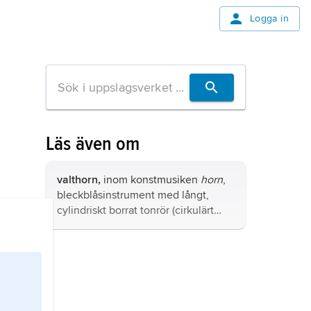
Logga in
Läs även om
valthorn,
inom konstmusiken
horn
,
bleckblåsinstrument med långt,
cylindriskt borrat tonrör (cirkulärt
böjt två och ett halvt varv),
trattformat munstycke, starkt
utsvängt klockstycke och minst tre
ventiler.