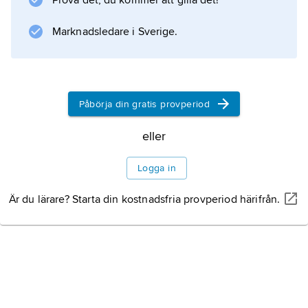
Prova det, du kommer att gilla det!
Marknadsledare i Sverige.
Information om artikeln
Påbörja din gratis provperiod
eller
Logga in
Är du lärare? Starta din kostnadsfria provperiod härifrån.