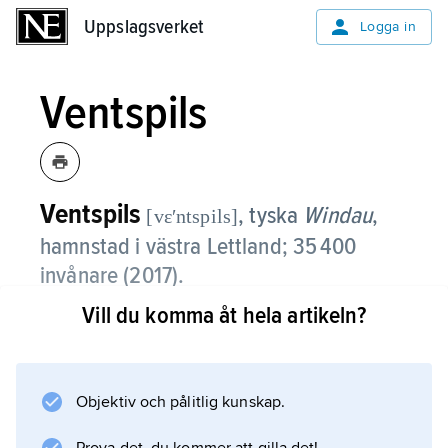
Uppslagsverket
Uppslagsverket
Logga in
Ventspils
Ventspils
, tyska
Windau
,
[vɛʹntspils]
hamnstad i västra Lettland; 35 400
invånare (2017).
Vill du komma åt hela artikeln?
Ventspils, som är beläget vid floden Ventas
utlopp i Östersjön, har en stor oljehamn som
ursprungligen anlades för export av sovjetisk
olja. Näringslivet omfattar i övrigt fisk-, trävaru-
Objektiv och pålitlig kunskap.
och livsmedelsindustri.