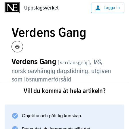
Uppslagsverket
Uppslagsverket
Logga in
Verdens Gang
Verdens Gang
,
VG
,
[vɛrdənsgɑʹŋ]
norsk oavhängig dagstidning, utgiven
som lösnummerförsåld
förmiddagstidning i Oslo.
Vill du komma åt hela artikeln?
VG grundades 1945 som liberal kvällstidning i
lokaler och med utrustning som tillhört Tidens
Tegn. Den gjordes till middagstidning 1952,
Objektiv och pålitlig kunskap.
blev tabloid 1963 och övertogs 1966 av