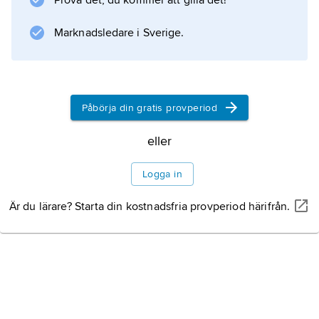
Prova det, du kommer att gilla det!
Schibsted A/S (sedermera Schibsted ASA),
som med Expressen som förebild omvandlade
Marknadsledare i Sverige.
den till rikstidning.
Litteraturanvisning
Påbörja din gratis provperiod
eller
Information om artikeln
Logga in
Är du lärare? Starta din kostnadsfria provperiod härifrån.