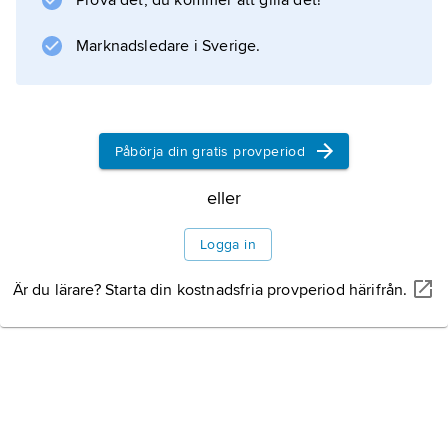
Prova det, du kommer att gilla det!
betydande även därefter; bl.a. lovprisas den
Marknadsledare i Sverige.
Information om artikeln
Påbörja din gratis provperiod
eller
Logga in
Är du lärare? Starta din kostnadsfria provperiod härifrån.