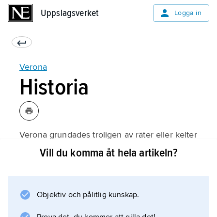
Uppslagsverket
Uppslagsverket
Logga in
Verona
Historia
Verona grundades troligen av räter eller kelter
och inlemmades i det romerska riket först
Vill du komma åt hela artikeln?
under 200-talet f.Kr. Staden fick stor
betydelse som temporär kunglig residensort
för ostrogoter och langobarder under 500-
Objektiv och pålitlig kunskap.
talet e.Kr. – den langobardiske kungen Alboin
mördades där 572 – och den förblev