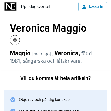
Uppslagsverket
Uppslagsverket
Logga in
Veronica Maggio
Maggio
Veronica,
,
född
[maʹd:ʒo]
1981, sångerska och låtskrivare.
Veronica Maggio slog igenom 2006 med
Vill du komma åt hela artikeln?
popsinglarna ”Dumpa mig” och ”Nöjd?” och
utgav samma år debutalbumet
Vatten & bröd
, för vilket hon erhöll en Grammis som Årets
Objektiv och pålitlig kunskap.
nykomling. Hennes andra album,