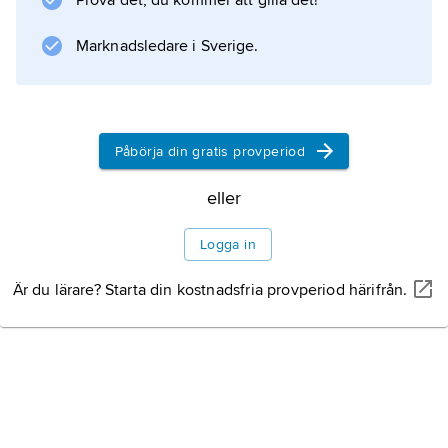
Prova det, du kommer att gilla det!
Och vinnaren är ...
(med singelhitarna ”Måndagsbarn” och ”17
Marknadsledare i Sverige.
år”), kom 2008 och var skrivet och producerat
Påbörja din gratis provperiod
Information om artikeln
eller
Logga in
Är du lärare? Starta din kostnadsfria provperiod härifrån.