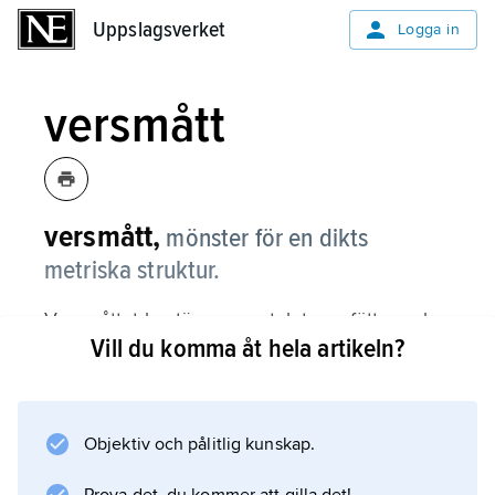
Uppslagsverket
Uppslagsverket
Logga in
versmått
versmått,
mönster för en dikts
metriska struktur.
Versmåttet bestäms av antalet versfötter och
Vill du komma åt hela artikeln?
versrader, ibland även av rimflätningen.
Versmåttet kan vara
stikiskt
, dvs. versraden (ibland versparet) är den
Objektiv och pålitlig kunskap.
högsta rytmiska enheten, eller