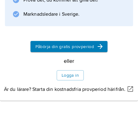
Prova det, du kommer att gilla det!
strofiskt
, vilket innebär att versraderna indelas i
Marknadsledare i Sverige.
strofer, dvs. grupper av versrader, enligt ett
bestämt metriskt schema. Stikiska versmått är
t.ex. alexandrin, blankvers,
Påbörja din gratis provperiod
eller
Information om artikeln
Logga in
Är du lärare? Starta din kostnadsfria provperiod härifrån.