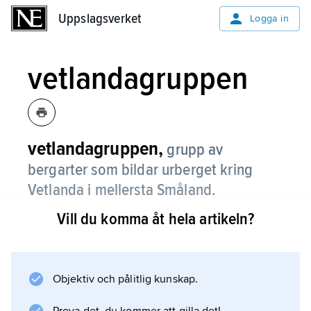
Uppslagsverket
Uppslagsverket
Logga in
vetlandagruppen
vetlandagruppen,
grupp av
bergarter som bildar urberget kring
Vetlanda i mellersta Småland.
Vill du komma åt hela artikeln?
Den består av bergarter som bildats på eller
strax under jordytan, t.ex. gråvacka, skiffer,
konglomerat samt bergarter bildade genom
vulkanism. Vetlandagruppen bildades för ca 1
Objektiv och pålitlig kunskap.
900–1 850 miljoner år sedan.