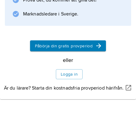
Prova det, du kommer att gilla det!
Marknadsledare i Sverige.
Information om artikeln
Påbörja din gratis provperiod
eller
Logga in
Är du lärare? Starta din kostnadsfria provperiod härifrån.