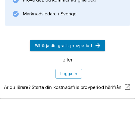
Prova det, du kommer att gilla det!
Marknadsledare i Sverige.
Påbörja din gratis provperiod
eller
Logga in
Är du lärare? Starta din kostnadsfria provperiod härifrån.