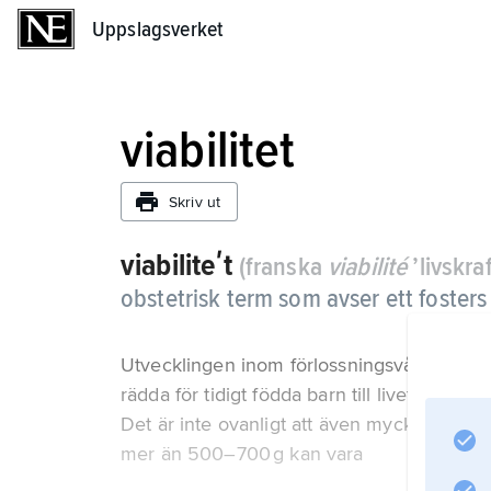
Uppslagsverket
Uppslagsverket
viabilitet
Skriv ut
viabiliteʹt
(franska
viabilité
’livskraf
obstetrisk term som avser ett fosters
Utvecklingen inom förlossningsvården och n
rädda för tidigt födda barn till livet i myc
Det är inte ovanligt att även mycket för t
mer än 500–700 g kan vara