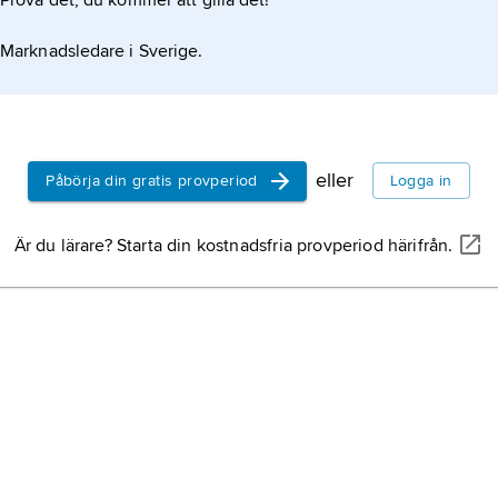
Prova det, du kommer att gilla det!
Marknadsledare i Sverige.
eller
Påbörja din gratis provperiod
Logga in
Är du lärare? Starta din kostnadsfria provperiod härifrån.