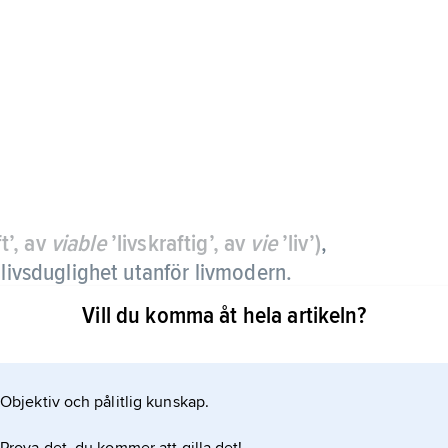
t’, av
viable
’livskraftig’, av
vie
’liv’)
,
 livsduglighet utanför livmodern.
Vill du komma åt hela artikeln?
eonatalmedicinen har lett till att man idag kan
ket större utsträckning än för ett decennium sedan.
idigt födda och därför omogna barn som inte väger
Objektiv och pålitlig kunskap.