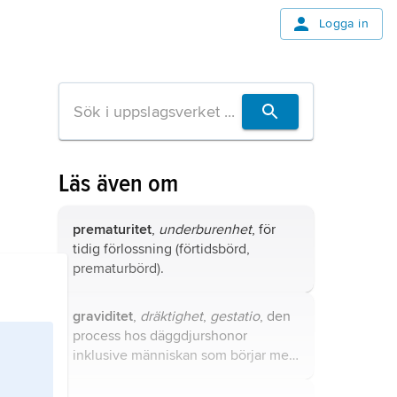
Logga in
Läs även om
prematuritet
,
underburenhet
, för
tidig förlossning (förtidsbörd,
prematurbörd).
graviditet
,
dräktighet
,
gestatio
, den
process hos däggdjurshonor
inklusive människan som börjar med
befruktning
och som avslutas med
födelsen (
förlossning
). Jämför