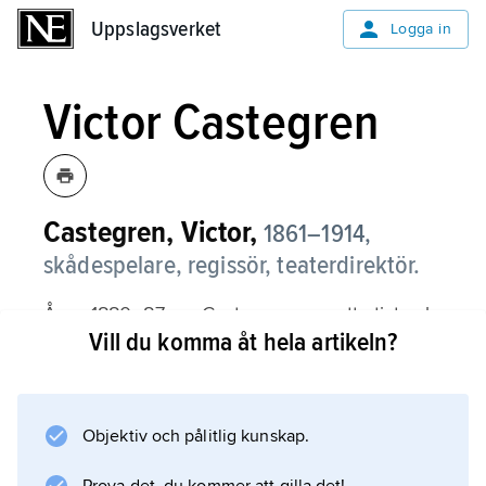
Uppslagsverket
Uppslagsverket
Logga in
Victor Castegren
Castegren, Victor,
1861–1914,
skådespelare, regissör, teaterdirektör.
Åren 1880–87 var Castegren operettartist och
Vill du komma åt hela artikeln?
komediskådespelare vid olika teatrar i
Stockholm och 1894–1904 var han regissör
vid Svenska teatern i Helsingfors.
Objektiv och pålitlig kunskap.