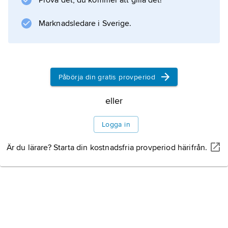
Prova det, du kommer att gilla det!
Information om artikeln
Marknadsledare i Sverige.
Påbörja din gratis provperiod
eller
Logga in
Är du lärare? Starta din kostnadsfria provperiod härifrån.