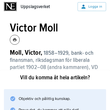
Uppslagsverket
Uppslagsverket
Logga in
Victor Moll
Moll, Victor,
1858–1929, bank- och
finansman, riksdagsman för liberala
partiet 1902–08 (andra kammaren), VD
i Sveriges Allmänna Hypoteksbank
Vill du komma åt hela artikeln?
1908–12, riksgäldsfullmäktig 1905–12,
omstridd chef för Sveriges riksbank från
1912.
Objektiv och pålitlig kunskap.
Victor Moll bar ansvar för valuta- och