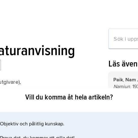
raturanvisning
Läs äve
Paik
,
Nam 
utgivare),
Namjun
, 1
: A Critical Investigation
amerikansk
Vill du komma åt hela artikeln?
experiment
något opre
som strävar
Objektiv och pålitlig kunskap.
mation om artikeln
förändra fi
uttrycksmöj