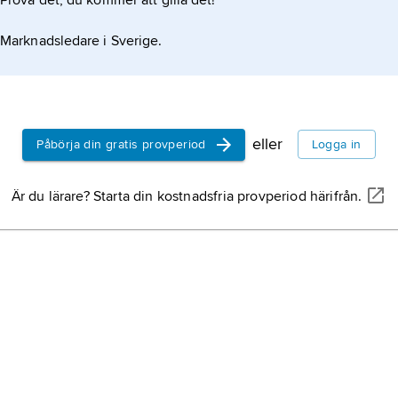
Prova det, du kommer att gilla det!
judisk kons
tideräkning
Marknadsledare i Sverige.
judisk kons
konstförfal
konstverk el
teknik och i
eller
Påbörja din gratis provperiod
Logga in
bedra kons
Magritte
,
R
Är du lärare? Starta din kostnadsfria provperiod härifrån.
1898, död 1
målare och 
konst
, kult
kräver särs
att bruka 
behärskning
anpassning t
Cézanne
,
P
död 22 okto