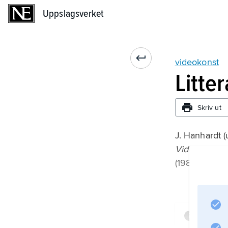
Uppslagsverket
Uppslagsverket
videokonst
Litte
Skriv ut
J. Hanhardt (
Video Culture
(1986).
Infor