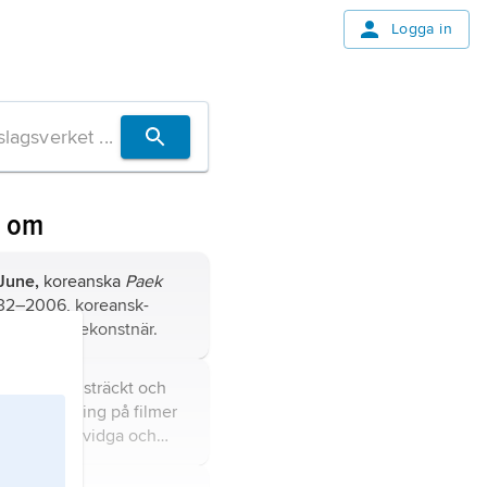
Logga in
n om
June,
koreanska
Paek
932–2006, koreansk-
 multimediekonstnär.
film
, en vidsträckt och
cis benämning på filmer
 efter att utvidga och
lmmediets
ligheter.