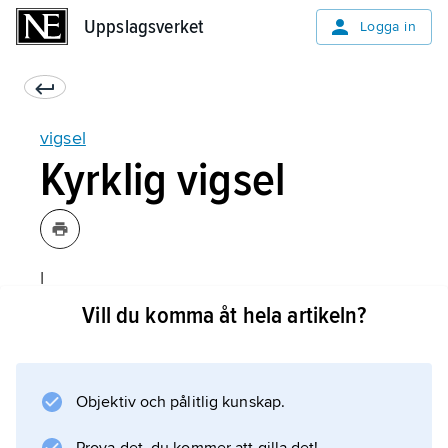
Uppslagsverket
Uppslagsverket
Logga in
vigsel
Kyrklig vigsel
I
de västerländska kyrkorna
Vill du komma åt hela artikeln?
har det kyrkliga vigselritualet präglats av den
romerska rättens krav på makarnas samtycke
för att äktenskapet ska vara giltigt. Detta gäller
Objektiv och pålitlig kunskap.
såväl den romersk-katolska kyrkan som de
anglikanska, lutherska och reformerta