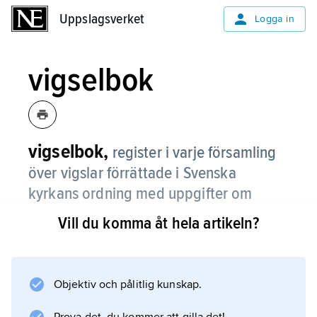
Uppslagsverket
Uppslagsverket
Logga in
vigselbok
vigselbok,
register i varje församling
över vigslar förrättade i Svenska
kyrkans ordning med uppgifter om
mannen och kvinnan, hindersprövning,
Vill du komma åt hela artikeln?
lysning, tid och plats för vigseln,
vigselförrättare och tillhörighet till
Svenska kyrkan.
Objektiv och pålitlig kunskap.
Vigselbok är en av ministerialböckerna och