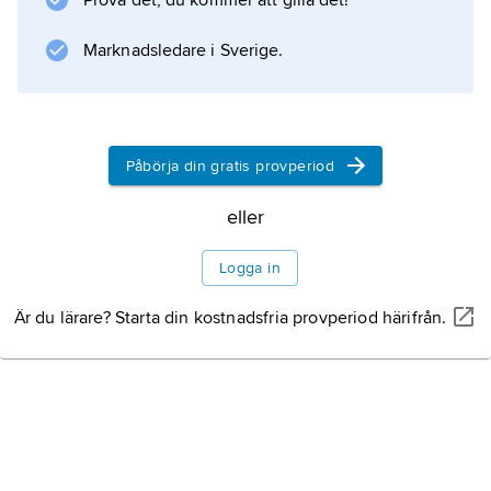
Prova det, du kommer att gilla det!
började föras på 1600-talet. Direkt skyldighet
föreskrevs i kyrkolagen 1686.
Marknadsledare i Sverige.
Information om artikeln
Påbörja din gratis provperiod
eller
Logga in
Är du lärare? Starta din kostnadsfria provperiod härifrån.