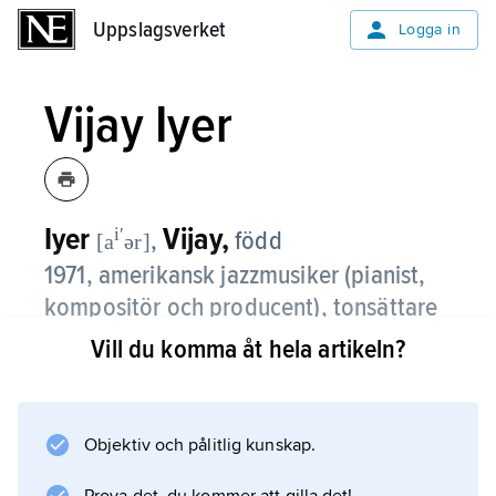
Uppslagsverket
Uppslagsverket
Logga in
Vijay Iyer
Iyer
Vijay,
iʹ
,
född
[a
ər]
1971, amerikansk jazzmusiker (pianist,
kompositör och producent), tonsättare
och skribent, professor vid Harvard
Vill du komma åt hela artikeln?
University sedan 2014.
Vijay Iyer har akademiska examen i fysik och
Objektiv och pålitlig kunskap.
matematik och har skrivit en tvärvetenskaplig
avhandling om musikkognition. Parallellt är