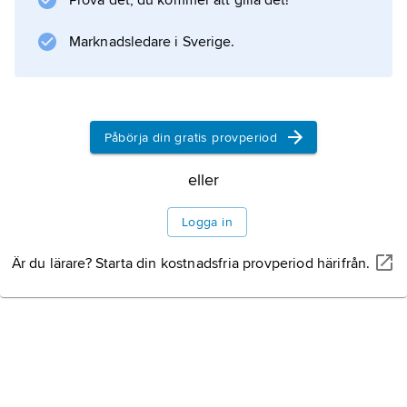
Prova det, du kommer att gilla det!
han verksam som kompositör av
kammarmusik och elektroakustiska verk samt
Marknadsledare i Sverige.
som skribent av vetenskapliga artiklar.
Påbörja din gratis provperiod
Information om artikeln
eller
Logga in
Är du lärare? Starta din kostnadsfria provperiod härifrån.