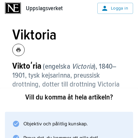
Uppslagsverket
Uppslagsverket
Logga in
Viktoria
Viktoʹria
(engelska
Victoria
),
1840–
1901, tysk kejsarinna, preussisk
drottning, dotter till drottning Victoria
av Storbritannien och prins Albert av
Vill du komma åt hela artikeln?
Sachsen-Coburg-Gotha, 1858 förmäld
med kronprins Fredrik Vilhelm av
Preussen.
Objektiv och pålitlig kunskap.
Viktorias make blev kejsare 1888 under