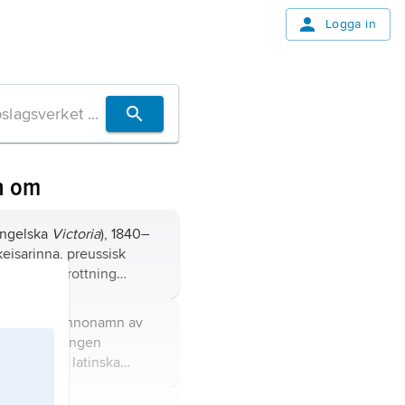
Logga in
n om
ngelska
Victoria
), 1840–
kejsarinna, preussisk
dotter till drottning
v Storbritannien och prins
 Sachsen-Coburg-Gotha,
ictoria
, kvinnonamn av
ld med kronprins Fredrik
rsprung, antingen
 Preussen.
men av det latinska
net
Victorius
eller en
ill
Viktor
.