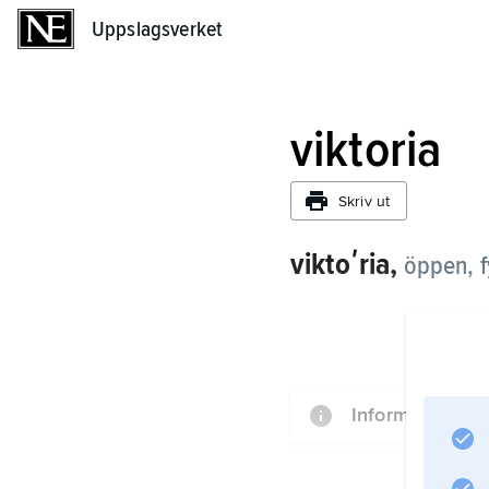
Uppslagsverket
Uppslagsverket
viktoria
Skriv ut
viktoʹria,
öppen, f
Information om 