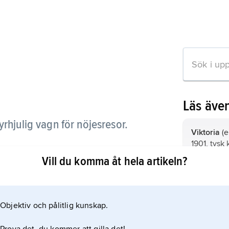
Läs äve
yrhjulig vagn för nöjesresor.
Viktoria
(e
1901, tysk 
drottning, 
Vill du komma åt hela artikeln?
Victoria a
Albert av
Viktoria,
V
1858 förmä
artikeln
latinskt u
Vilhelm av
femininfor
Objektiv och pålitlig kunskap.
mansnam
avledning t