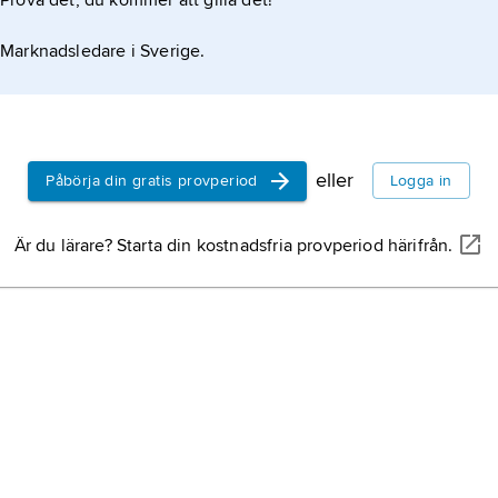
Prova det, du kommer att gilla det!
Augusta V
Victoria
), 
Marknadsledare i Sverige.
Tyskland, 
med kejsar
Rebensburg
tysk utförs
eller
Påbörja din gratis provperiod
Logga in
Myrén, Vik
och journal
Är du lärare? Starta din kostnadsfria provperiod härifrån.
charabang
med kuskb
längs vagn
att passag
varandra.
dogcart
, l
enspänd, 
två eller f