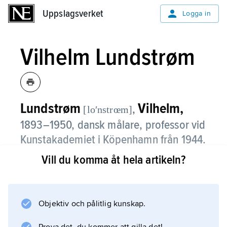
Uppslagsverket
Uppslagsverket
Logga in
Vilhelm Lundstrøm
Lundstrøm
Vilhelm,
,
[loʹnstrœm]
1893–1950, dansk målare, professor vid
Kunstakademiet i Köpenhamn från 1944.
Vill du komma åt hela artikeln?
Lundstrøm var en av pionjärerna för
modernismen i Danmark. Kring 1916 började
han arbeta med kubistiska reliefer, uppbyggda
som collage av bemålat trä och papper.
Objektiv och pålitlig kunskap.