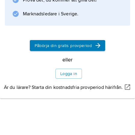
Litteraturanvisning
Prova det, du kommer att gilla det!
Marknadsledare i Sverige.
Information om artikeln
Påbörja din gratis provperiod
eller
Logga in
Är du lärare? Starta din kostnadsfria provperiod härifrån.