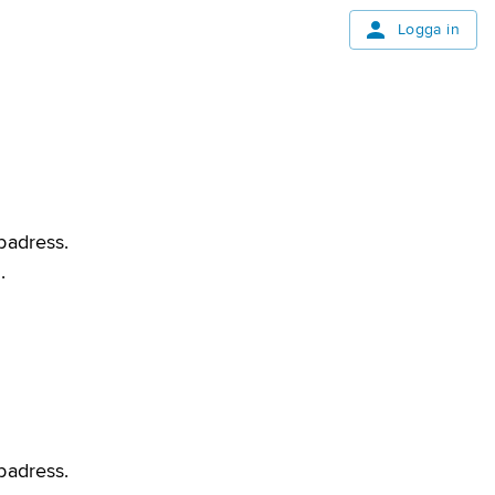
Logga in
bbadress.
.
bbadress.