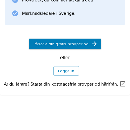
det svenska namnet.
Prova det, du kommer att gilla det!
Marknadsledare i Sverige.
Information om artikeln
Påbörja din gratis provperiod
eller
Logga in
Är du lärare? Starta din kostnadsfria provperiod härifrån.