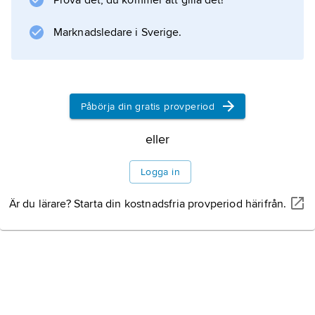
Prova det, du kommer att gilla det!
Marknadsledare i Sverige.
Påbörja din gratis provperiod
eller
Logga in
Är du lärare? Starta din kostnadsfria provperiod härifrån.