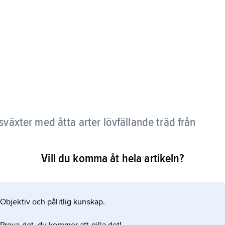
tsväxter med åtta arter lövfällande träd från
Vill du komma åt hela artikeln?
ftande blad. De enkönade, små och gulgröna
hanblommor på samma träd. Frukten är en nöt med
s ibland som prydnadsträd, också i Sverige, där de
Objektiv och pålitlig kunskap.
l