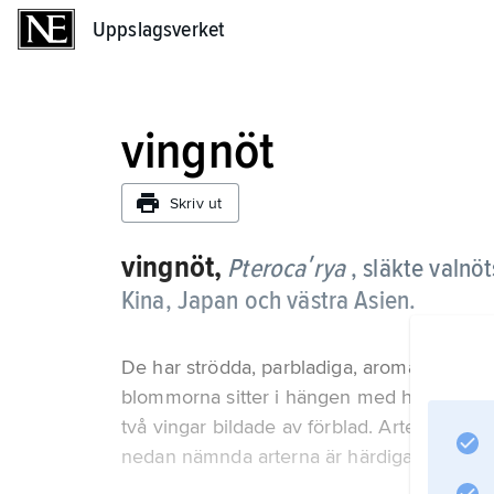
Uppslagsverket
Uppslagsverket
vingnöt
Skriv ut
vingnöt,
Pterocaʹrya
, släkte valnö
Kina, Japan och västra Asien.
De har strödda, parbladiga, aromatiskt do
blommorna sitter i hängen med hon- och 
två vingar bildade av förblad. Arterna odla
nedan nämnda arterna är härdiga norrut til