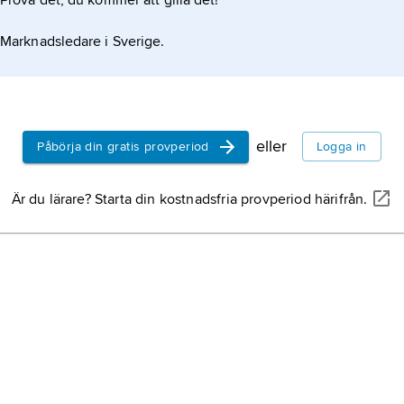
Prova det, du kommer att gilla det!
Marknadsledare i Sverige.
eller
Påbörja din gratis provperiod
Logga in
Är du lärare? Starta din kostnadsfria provperiod härifrån.