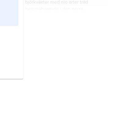
björkväxter med nio arter träd
hemmahörande i den norra
tempererade regionen.
hickory
,
Carya
, släkte valnötsväxter
med ca 20 arter stora, lövfällande
träd hemmahörande i Nordamerika
och Kina.
robinior
,
Robinia
, släkte ärtväxter
med knappt 20 arter lövfällande träd
och buskar från Nordamerika och
Mexiko.
gudaträd,
Ailanthus altissima
, art i
familjen bittervedsväxter.
rönnoxel,
Sorbus×dissecta
, hybrid
mellan arterna rönn och finnoxel i
familjen rosväxter.