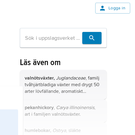
Logga in
Läs även om
valnötsväxter,
Juglandaceae
, familj
tvåhjärtbladiga växter med drygt 50
arter lövfällande, aromatiskt
doftande träd och buskar främst i
norra tempererade regionen och i
pekanhickory
,
Carya illinoinensis
,
subtropiska regionen.
art i familjen valnötsväxter.
humlebokar,
Ostrya
, släkte