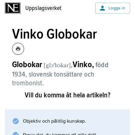
Uppslagsverket
Uppslagsverket
Logga in
Vinko Globokar
Globokar
Vinko,
,
född
[glɔʹbɔkar]
1934, slovensk tonsättare och
trombonist.
Vill du komma åt hela artikeln?
Efter studier vid konservatorierna i Ljubljana
och Paris har G. varit verksam som tonsättare,
solist och pedagog. Hans bländande spel har
lockat tonsättare som Berio och Stockhausen
Objektiv och pålitlig kunskap.
att skriva direkt för honom. I egna