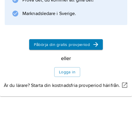
Prova det, du kommer att gilla det!
kompositioner, t.ex.
Correspondances
Marknadsledare i Sverige.
(1969), har G. sökt förena element från olika
genrer, ofta med teatrala
Påbörja din gratis provperiod
Information om artikeln
eller
Logga in
Är du lärare? Starta din kostnadsfria provperiod härifrån.