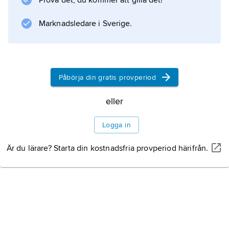
Prova det, du kommer att gilla det!
Se vidare
violininstrument
Marknadsledare i Sverige.
.
Påbörja din gratis provperiod
Information om artikeln
eller
Logga in
Är du lärare? Starta din kostnadsfria provperiod härifrån.