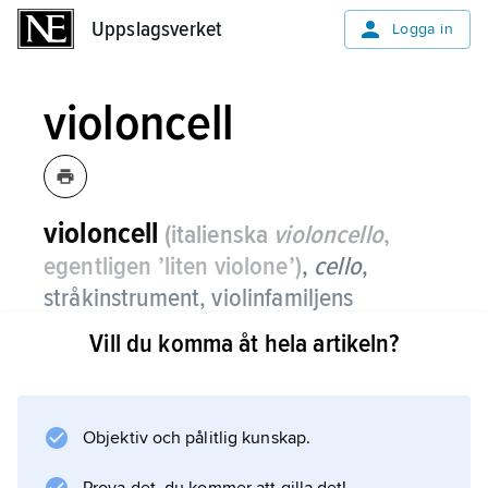
Uppslagsverket
Uppslagsverket
Logga in
violoncell
violoncell
(italienska
violoncello
,
egentligen ’liten violone’)
,
cello
,
stråkinstrument, violinfamiljens
basinstrument som till skillnad från de
Vill du komma åt hela artikeln?
mindre medlemmarna hålls mellan
knäna, sedan slutet av 1700-talet med
en stackel (stödpinne) stödd mot
Objektiv och pålitlig kunskap.
golvet.